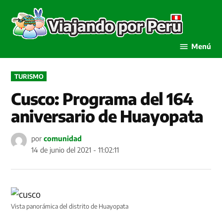
Saltar
al
Viaja
contenido
por P
Menú
PUBLICADO
TURISMO
EN
Cusco: Programa del 164
aniversario de Huayopata
por
comunidad
14 de junio del 2021 - 11:02:11
Vista panorámica del distrito de Huayopata