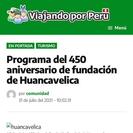
Saltar
al
Viaja
contenido
por P
Menú
PUBLICADO
EN PORTADA
TURISMO
EN
Programa del 450
aniversario de fundación
de Huancavelica
por
comunidad
31 de julio del 2021 - 10:02:31