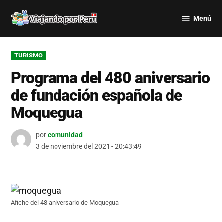
Saltar
Menú
al
Viajando
contenido
por Perú
PUBLICADO
TURISMO
EN
Programa del 480 aniversario
de fundación española de
Moquegua
por
comunidad
3 de noviembre del 2021 - 20:43:49
Afiche del 48 aniversario de Moquegua