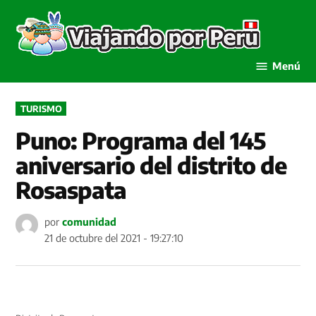
Saltar
al
Viaja
contenido
por P
Menú
PUBLICADO
TURISMO
EN
Puno: Programa del 145
aniversario del distrito de
Rosaspata
por
comunidad
21 de octubre del 2021 - 19:27:10