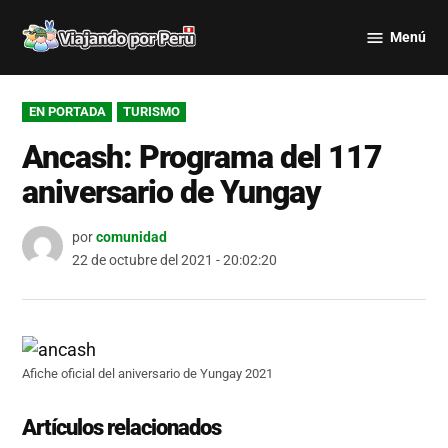
Saltar
Menú
al
Viajando
contenido
por Perú
PUBLICADO
EN PORTADA
TURISMO
EN
Ancash: Programa del 117
aniversario de Yungay
por
comunidad
22 de octubre del 2021 - 20:02:20
Afiche oficial del aniversario de Yungay 2021
Artículos relacionados