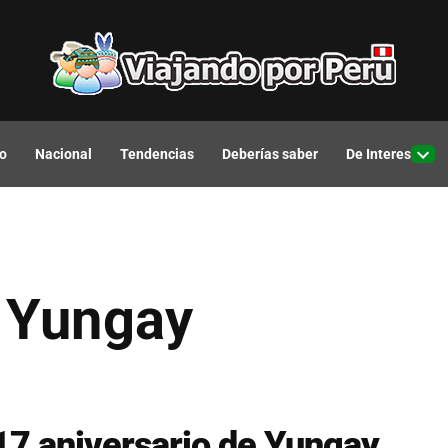
o
Nacional
Tendencias
Deberías saber
De Interes
Open
drop
men
e Yungay
17 aniversario de Yungay