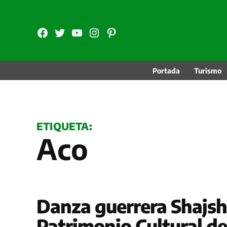
Saltar
al
FB
TW
YouTube
Instagram
Pinterest
contenido
Portada
Turismo
ETIQUETA:
Aco
Danza guerrera Shajsh
Patrimonio Cultural de