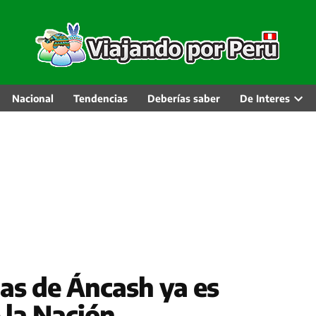
Nacional
Tendencias
Deberías saber
De Interes
Abri
men
desp
as de Áncash ya es
 la Nación