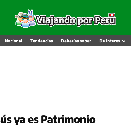
Nacional
Tendencias
Deberías saber
De Interes
Abri
men
desp
sús ya es Patrimonio