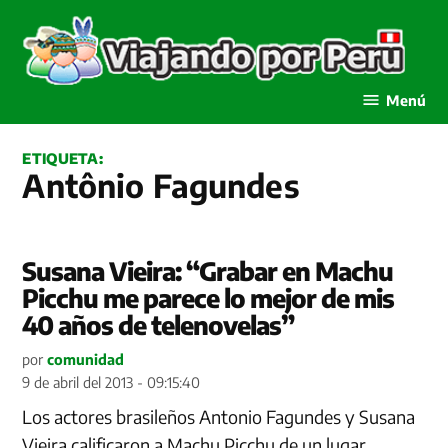
Saltar
al
contenido
Viajando por Perú
Menú
ETIQUETA:
Antônio Fagundes
Susana Vieira: “Grabar en Machu
Picchu me parece lo mejor de mis
40 años de telenovelas”
por
comunidad
9 de abril del 2013 - 09:15:40
Los actores brasileños Antonio Fagundes y Susana
Vieira calificaron a Machu Picchu de un lugar