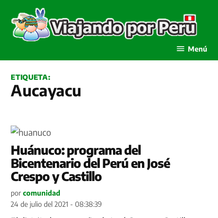
Saltar
al
contenido
Viajando por Perú
Menú
ETIQUETA:
Aucayacu
Huánuco: programa del
Bicentenario del Perú en José
Crespo y Castillo
por
comunidad
24 de julio del 2021 - 08:38:39