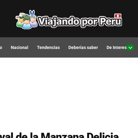
o
Nacional
Tendencias
Deberías saber
De Interes
Open
drop
men
val de la Manzana Delicia