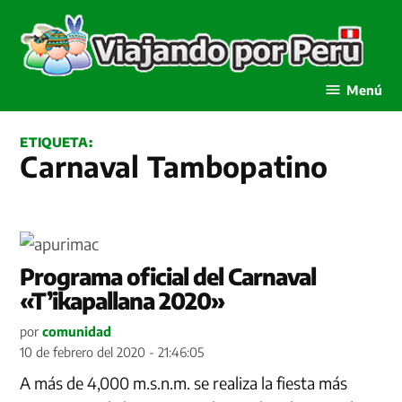
Saltar
al
contenido
Viajando por Perú
Menú
ETIQUETA:
Carnaval Tambopatino
Programa oficial del Carnaval
«T’ikapallana 2020»
por
comunidad
10 de febrero del 2020 - 21:46:05
A más de 4,000 m.s.n.m. se realiza la fiesta más