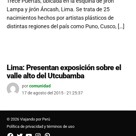
Trece Puertas, ubicada en la esquina de jirón
Lampa y jirón Áncash, Lima. Se trata de 25
nacimientos hechos por artistas plásticos de
distintas regiones del país como Puno, Cusco, […]
Lima: Presentan exposición sobre el
valle alto del Utcubamba
por
comunidad
17 de agosto del 2015 - 21:25:37
© 2026 Viajando por Perú
Política de privacidad y términos de uso
FB
TW
YouTube
Instagram
Pinterest