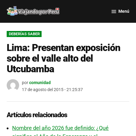
Saltar
Menú
al
Viajando
contenido
por Perú
PUBLICADO
DEBERÍAS SABER
EN
Lima: Presentan exposición
sobre el valle alto del
Utcubamba
por
comunidad
17 de agosto del 2015 - 21:25:37
Artículos relacionados
Nombre del año 2026 fue definido: ¿Qué