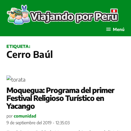
Saltar
al
contenido
Viajando por Perú
Menú
ETIQUETA:
Cerro Baúl
Moquegua: Programa del primer
Festival Religioso Turístico en
Yacango
por
comunidad
9 de septiembre del 2019 - 12:35:03