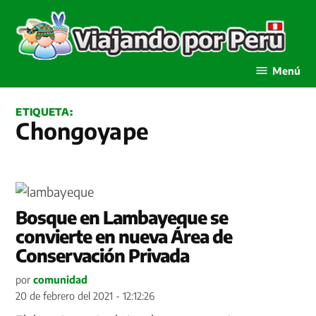
Saltar
al
contenido
Viajando por Perú
Menú
ETIQUETA:
Chongoyape
Bosque en Lambayeque se
convierte en nueva Área de
Conservación Privada
por
comunidad
20 de febrero del 2021 - 12:12:26