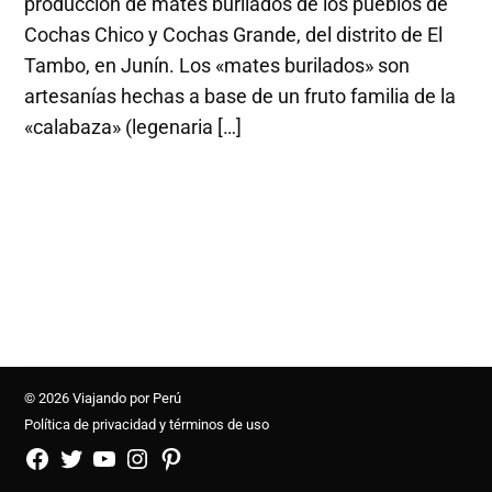
producción de mates burilados de los pueblos de
Cochas Chico y Cochas Grande, del distrito de El
Tambo, en Junín. Los «mates burilados» son
artesanías hechas a base de un fruto familia de la
«calabaza» (legenaria […]
© 2026 Viajando por Perú
Política de privacidad y términos de uso
FB
TW
YouTube
Instagram
Pinterest