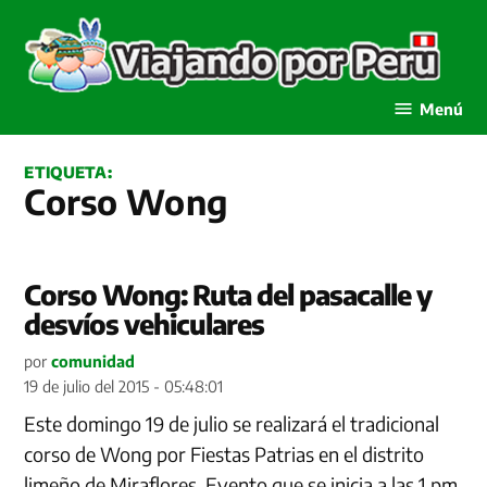
Saltar
al
contenido
Viajando por Perú
Menú
ETIQUETA:
Corso Wong
Corso Wong: Ruta del pasacalle y
desvíos vehiculares
por
comunidad
19 de julio del 2015 - 05:48:01
Este domingo 19 de julio se realizará el tradicional
corso de Wong por Fiestas Patrias en el distrito
limeño de Miraflores. Evento que se inicia a las 1 pm