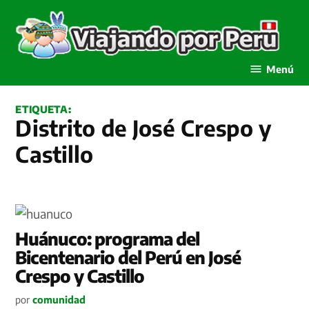
Saltar
al
contenido
Viajando por Perú
Menú
ETIQUETA:
Distrito de José Crespo y
Castillo
Huánuco: programa del
Bicentenario del Perú en José
Crespo y Castillo
por
comunidad