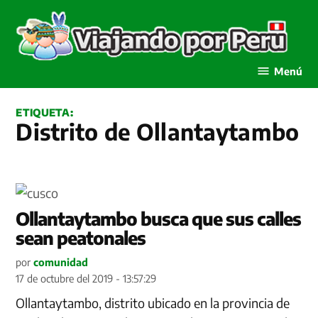
Saltar
al
contenido
Viajando por Perú
Menú
ETIQUETA:
Distrito de Ollantaytambo
Ollantaytambo busca que sus calles
sean peatonales
por
comunidad
17 de octubre del 2019 - 13:57:29
Ollantaytambo, distrito ubicado en la provincia de