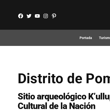
Saltar
al
FB
TW
YouTube
Instagram
Pinterest
contenido
Portada
Turism
Distrito de P
Sitio arqueológico K’ull
Cultural de la Nación