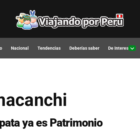
o
Nacional
Tendencias
Deberías saber
De Interes
Open
drop
men
omacanchi
upata ya es Patrimonio