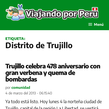
Saltar
al
contenido
Viajando por Perú
Menú
ETIQUETA:
Distrito de Trujillo
Trujillo celebra 478 aniversario con
gran verbena y quema de
bombardas
por
comunidad
4 de marzo del 2013 - 06:15:40
Ya todo está listo. Hoy lunes 4 la norteña ciudad de
Trujillo, capital de la región La Libertad, se vestirá