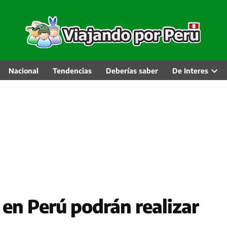
Nacional
Tendencias
Deberías saber
De Interes
Abri
men
desp
 en Perú podrán realizar