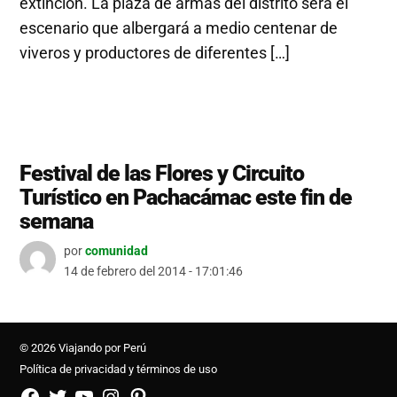
extinción. La plaza de armas del distrito será el
escenario que albergará a medio centenar de
viveros y productores de diferentes […]
Festival de las Flores y Circuito
Turístico en Pachacámac este fin de
semana
por
comunidad
14 de febrero del 2014 - 17:01:46
© 2026 Viajando por Perú
Política de privacidad y términos de uso
FB
TW
YouTube
Instagram
Pinterest