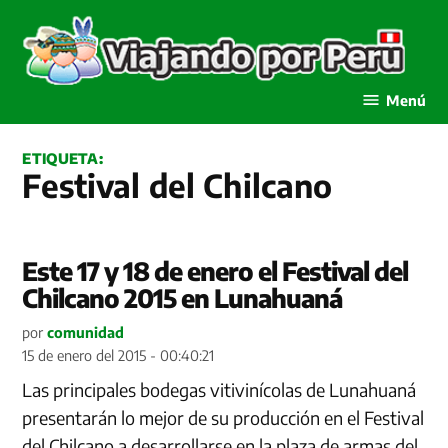
Saltar
al
contenido
Viajando por Perú
Menú
ETIQUETA:
Festival del Chilcano
Este 17 y 18 de enero el Festival del
Chilcano 2015 en Lunahuaná
por
comunidad
15 de enero del 2015 - 00:40:21
Las principales bodegas vitivinícolas de Lunahuaná
presentarán lo mejor de su producción en el Festival
del Chilcano a desarrollarse en la plaza de armas del