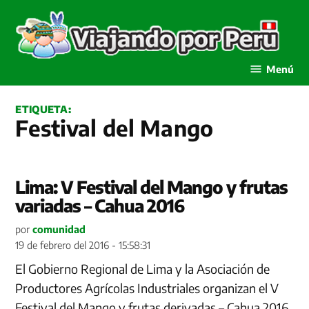
Saltar
al
contenido
Viajando por Perú
Menú
ETIQUETA:
Festival del Mango
Lima: V Festival del Mango y frutas
variadas – Cahua 2016
por
comunidad
19 de febrero del 2016 - 15:58:31
El Gobierno Regional de Lima y la Asociación de
Productores Agrícolas Industriales organizan el V
Festival del Mango y frutas derivadas – Cahua 2016,