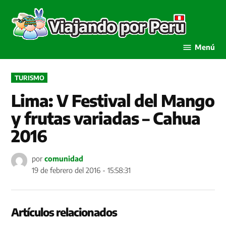
Saltar
al
Viaja
contenido
por P
Menú
PUBLICADO
TURISMO
EN
Lima: V Festival del Mango
y frutas variadas – Cahua
2016
por
comunidad
19 de febrero del 2016 - 15:58:31
Artículos relacionados