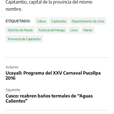
Cajatambo, capital de la provincia del mismo
nombre.
ETIQUETADO:
Cahua
Cajatambo
Departamento de Lima
Distrito de Manás
Festival del Mango
Lima
Manás
Provincia de Cajatambo
Navegación
de
Anterior
Ucayali: Programa del XXV Carnaval Pucallpa
entradas
2016
Siguiente
Cusco: reabren baños termales de “Aguas
Calientes”