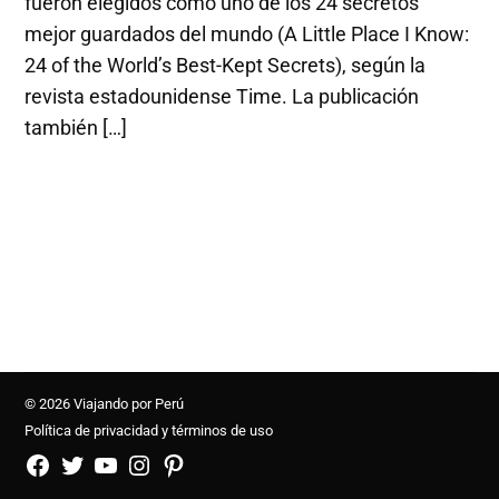
fueron elegidos como uno de los 24 secretos
mejor guardados del mundo (A Little Place I Know:
24 of the World’s Best-Kept Secrets), según la
revista estadounidense Time. La publicación
también […]
© 2026 Viajando por Perú
Política de privacidad y términos de uso
FB
TW
YouTube
Instagram
Pinterest