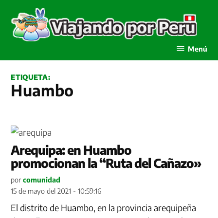
Saltar
al
contenido
Viajando por Perú
Menú
ETIQUETA:
Huambo
Arequipa: en Huambo
promocionan la “Ruta del Cañazo»
por
comunidad
15 de mayo del 2021 - 10:59:16
El distrito de Huambo, en la provincia arequipeña