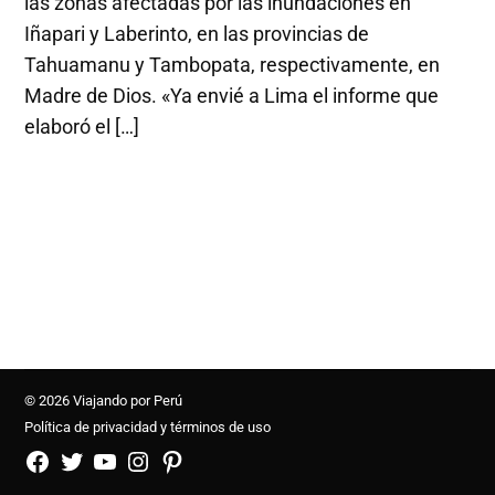
las zonas afectadas por las inundaciones en
Iñapari y Laberinto, en las provincias de
Tahuamanu y Tambopata, respectivamente, en
Madre de Dios. «Ya envié a Lima el informe que
elaboró el […]
© 2026 Viajando por Perú
Política de privacidad y términos de uso
FB
TW
YouTube
Instagram
Pinterest