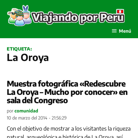
Saltar
al
contenido
Viajando por Perú
Menú
ETIQUETA:
La Oroya
Muestra fotográfica «Redescubre
La Oroya – Mucho por conocer» en
sala del Congreso
por
comunidad
10 de marzo del 2014 - 21:56:29
Con el objetivo de mostrar a los visitantes la riqueza
natural, arqueológica e histórica de La Oroya, así