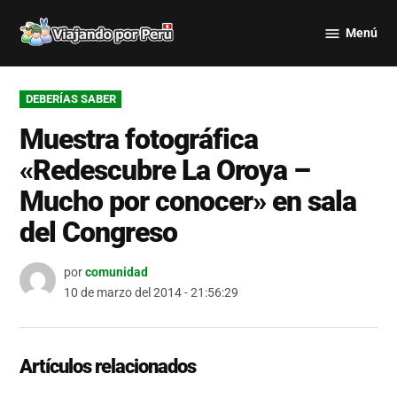
Saltar
Menú
al
Viajando
contenido
por Perú
PUBLICADO
DEBERÍAS SABER
EN
Muestra fotográfica
«Redescubre La Oroya –
Mucho por conocer» en sala
del Congreso
por
comunidad
10 de marzo del 2014 - 21:56:29
Artículos relacionados