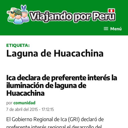
Saltar
al
contenido
Viajando por Perú
Menú
ETIQUETA:
Laguna de Huacachina
Ica declara de preferente interés la
iluminación de laguna de
Huacachina
por
comunidad
7 de abril del 2015 - 17:12:15
El Gobierno Regional de Ica (GRI) declaró de
preferente interés regional el desarrollo del