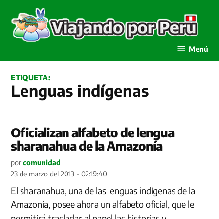
Saltar
al
contenido
Viajando por Perú
Menú
ETIQUETA:
Lenguas indígenas
Oficializan alfabeto de lengua
sharanahua de la Amazonía
por
comunidad
23 de marzo del 2013 - 02:19:40
El sharanahua, una de las lenguas indígenas de la
Amazonía, posee ahora un alfabeto oficial, que le
permitirá trasladar al papel las historias y