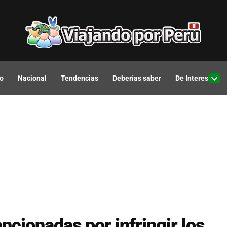
o
Nacional
Tendencias
Deberías saber
De Interes
Open
drop
men
ncionadas por infringir los