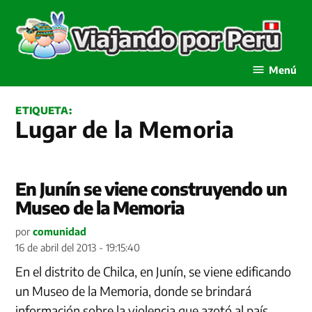
Saltar
al
contenido
Viajando por Perú
Menú
ETIQUETA:
Lugar de la Memoria
En Junín se viene construyendo un
Museo de la Memoria
por
comunidad
16 de abril del 2013 - 19:15:40
En el distrito de Chilca, en Junín, se viene edificando
un Museo de la Memoria, donde se brindará
información sobre la violencia que azotó al país