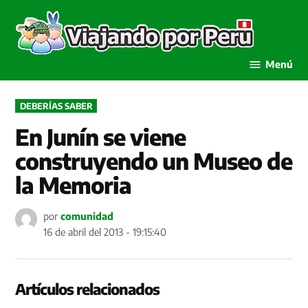
Saltar
al
Viaja
contenido
por P
Menú
PUBLICADO
DEBERÍAS SABER
EN
En Junín se viene
construyendo un Museo de
la Memoria
por
comunidad
16 de abril del 2013 - 19:15:40
Artículos relacionados