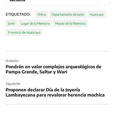
ETIQUETADO:
Chilca
Departamento de Junín
Huancayo
Junín
Lugar de la Memoria
Museo de la Memoria
Provincia de Huancayo
Navegación
de
Anterior
Pondrán en valor complejos arqueológicos de
entradas
Pampa Grande, Saltur y Wari
Siguiente
Proponen declarar Día de la Joyería
Lambayecana para revalorar herencia mochica