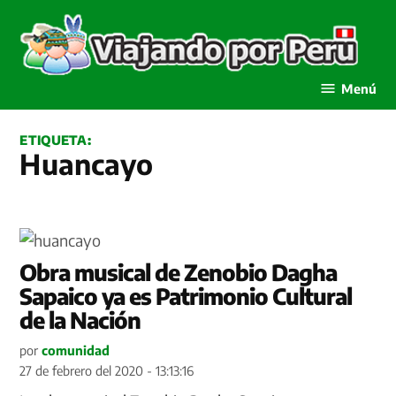
Saltar
al
contenido
Viajando por Perú
Menú
ETIQUETA:
Huancayo
Obra musical de Zenobio Dagha
Sapaico ya es Patrimonio Cultural
de la Nación
por
comunidad
27 de febrero del 2020 - 13:13:16