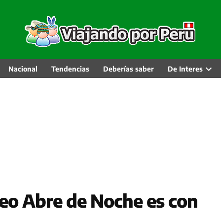
Nacional
Tendencias
Deberías saber
De Interes
Abri
men
desp
o Abre de Noche es con