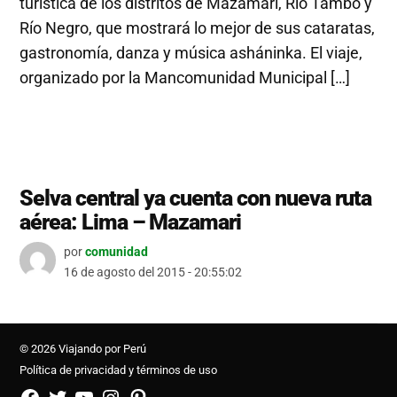
turística de los distritos de Mazamari, Río Tambo y
Río Negro, que mostrará lo mejor de sus cataratas,
gastronomía, danza y música asháninka. El viaje,
organizado por la Mancomunidad Municipal […]
Selva central ya cuenta con nueva ruta
aérea: Lima – Mazamari
por
comunidad
16 de agosto del 2015 - 20:55:02
© 2026 Viajando por Perú
Política de privacidad y términos de uso
FB
TW
YouTube
Instagram
Pinterest