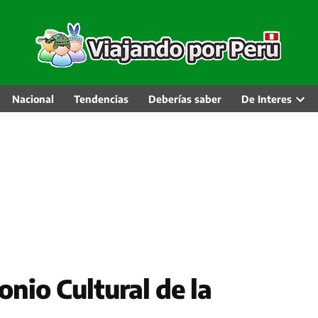
Nacional
Tendencias
Deberías saber
De Interes
Abri
men
desp
onio Cultural de la