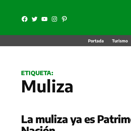
Saltar
al
FB
TW
YouTube
Instagram
Pinterest
contenido
Portada
Turismo
ETIQUETA:
Muliza
La muliza ya es Patrim
Nación