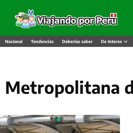
Nacional
Tendencias
Deberías saber
De Interes
Abri
men
desp
ad Metropolitana 