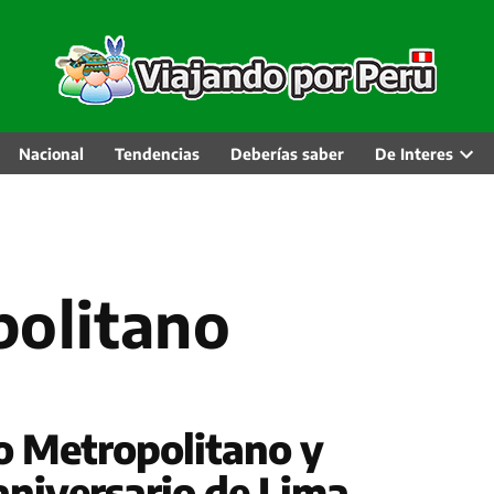
Nacional
Tendencias
Deberías saber
De Interes
Abri
men
desp
politano
eo Metropolitano y
aniversario de Lima