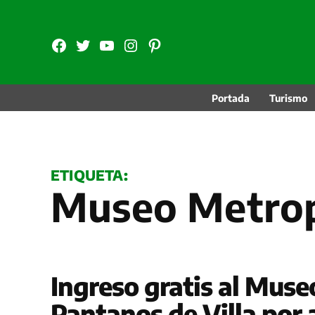
Saltar
al
FB
TW
YouTube
Instagram
Pinterest
contenido
Portada
Turismo
ETIQUETA:
Museo Metro
Ingreso gratis al Mus
Pantanos de Villa por 