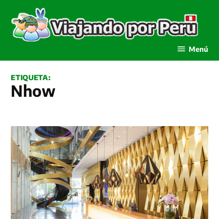
Saltar
al
contenido
Viajando por Perú
Menú
ETIQUETA:
Nhow