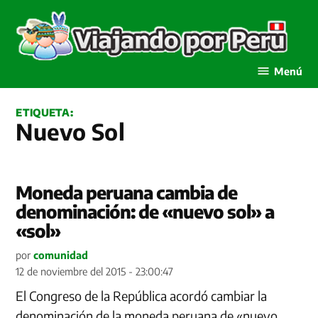
Saltar
al
contenido
Viajando por Perú
Menú
ETIQUETA:
Nuevo Sol
Moneda peruana cambia de
denominación: de «nuevo sol» a
«sol»
por
comunidad
12 de noviembre del 2015 - 23:00:47
El Congreso de la República acordó cambiar la
denominación de la moneda peruana de «nuevo