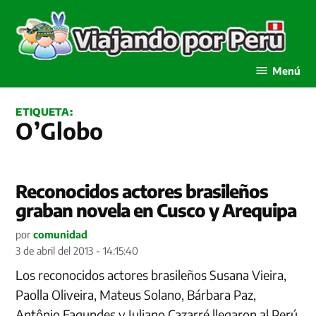
Saltar
al
contenido
Viajando por Perú
Menú
ETIQUETA:
O’Globo
Reconocidos actores brasileños
graban novela en Cusco y Arequipa
por
comunidad
3 de abril del 2013 - 14:15:40
Los reconocidos actores brasileños Susana Vieira,
Paolla Oliveira, Mateus Solano, Bárbara Paz,
Antônio Fagundes y Juliano Cazarré llegaron al Perú