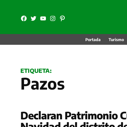
Saltar
al
FB
TW
YouTube
Instagram
Pinterest
contenido
Portada
Turismo
ETIQUETA:
Pazos
Declaran Patrimonio Cu
Navidad del distrito d