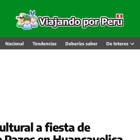
Nacional
Tendencias
Deberías saber
De Interes
Abri
men
desp
ltural a fiesta de
e Pazos en Huancavelica