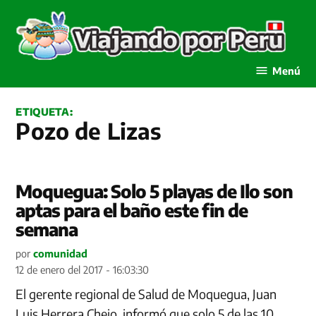
Saltar
al
contenido
Viajando por Perú
Menú
ETIQUETA:
Pozo de Lizas
Moquegua: Solo 5 playas de Ilo son
aptas para el baño este fin de
semana
por
comunidad
12 de enero del 2017 - 16:03:30
El gerente regional de Salud de Moquegua, Juan
Luis Herrera Chejo, informó que solo 5 de las 10