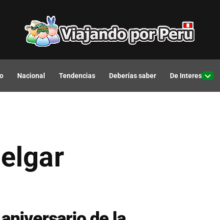
o
Nacional
Tendencias
Deberías saber
De Interes
Open
drop
men
elgar
aniversario de la