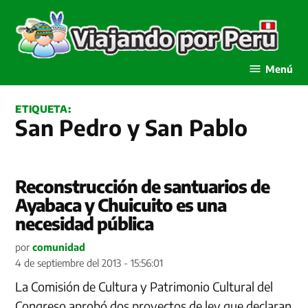
Saltar
al
contenido
Viajando por Perú
Menú
ETIQUETA:
San Pedro y San Pablo
Reconstrucción de santuarios de
Ayabaca y Chuicuito es una
necesidad pública
por
comunidad
4 de septiembre del 2013 - 15:56:01
La Comisión de Cultura y Patrimonio Cultural del
Congreso aprobó dos proyectos de ley que declaran